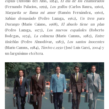
coplas
(Antonio del Amo, 1954),
El día de los enamorados
(Fernando Palacios, 1959),
Los golfos
(Carlos Saura, 1960),
Margarita se llama mi amor
(Ramón Fernández, 1960),
Sabían demasiado
(Pedro Lazaga, 1962),
Un tren para
Durango
(Mario Caiano, 1968),
El abuelo tiene un plan
(Pedro Lazaga, 1973),
Los nuevos españoles
(Roberto
Bodegas, 1974),
La colmena
(Mario Camus, 1982),
Entre
tinieblas
(Pedro Almodóvar, 1983),
Los santos inocentes
(Mario Camus, 1984),
Tíovivo c.1950
(José Luis Garci, 2004) y
un larguísimo etcétera.