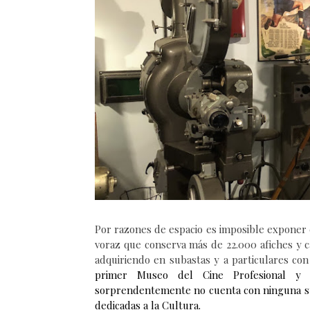
Por razones de espacio es imposible exponer
voraz
q
ue
conserva
más de 22.000 afiches y c
adquiriendo
en subastas y
a
particulares con
p
rimer
M
useo del Cine Profesional y
sorprendentemente
no cuenta con ninguna 
dedicadas a la Cultura
.