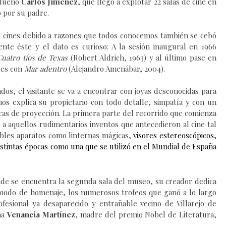
 dueño
Carlos Jiménez
, que llegó a explotar 22 salas de cine en
o por su padre.
os cines debido a razones que todos conocemos también se cebó
ente éste y el dato es curioso: A la sesión inaugural en 1966
Cuatro tíos de Texas
(Robert Aldrich, 1963) y al último pase en
res con
Mar adentro
(Alejandro Amenábar, 2004)
.
ados, e
l visitante se va a encontrar con
joya
s desconocidas para
nos explica su propietario
con todo detalle,
simpatía
y
con un
ca
s
de proyección.
L
a primera parte
d
el recorrido
que comienza
,
a aquellos
rudimentarios
inventos que antecedieron
al cine tal
ables aparatos como linternas mágicas,
visores estereoscópicos,
istintas épocas como una que se utilizó en el Mundial de España
nde se encuentra la segunda sala del museo
,
su creador
dedica
modo de homenaje,
los numerosos trofeos que ganó a lo largo
rofesional ya desaparecido
y
entrañable vecino
de Villarejo de
ña
Venancia Martínez
, madre del premio Nobel de Literatura,