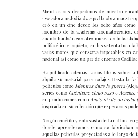
Mientras nos despedimos de nuestro encanta
evocadora melodía de
aquella obra maestra q
crió en un cine d
esde los ocho años como
miembro de la
a
cademia
c
ine
matográfica,
d
cuenta
también
con otro m
useo en
la localid
polifacético e inquieto, en los setenta
tocó la
varias motos que
conserva
impecables en es
nacional
así como un par de enormes Cadillac
Ha publicado además, varios libros sobre la h
alquila su material para rodajes. Hasta la 
películas como
Mientras dure la guerra
(Alej
series como
Cuéntame cómo pasó
o
Acacias, 
en producciones como
Anatomía de un instan
inspirada en su colección que esperamos pod
Ningún cinéfilo y entusiasta de la cultura en 
donde aprenderemos cómo se fabricaban n
aquellas películas proyectadas a lo largo de t