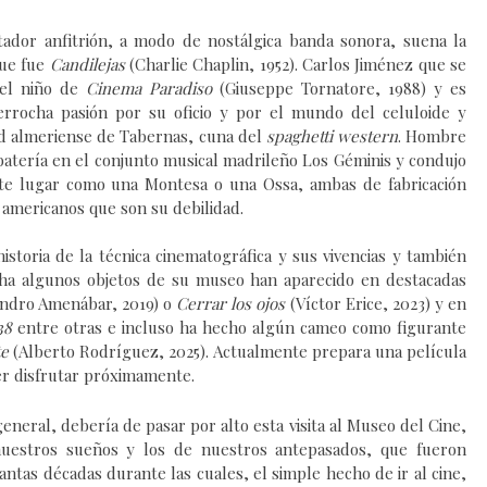
dor anfitrión, a modo de nostálgica banda sonora, s
uena
la
ue fue
Candilejas
(Charlie Chaplin, 1952).
Carlos Jiménez
que se
 el niño de
Cinema Paradiso
(Giuseppe Tornatore, 1988)
y es
errocha pasión por su oficio y por el mundo del celuloide
y
ad almeriense de
Tabernas,
cuna del
spaghetti western
.
Hombre
 batería en el conjunto musical
madrileño
Los Géminis
y condujo
te lugar
como un
a
Montesa o una Ossa,
ambas
de fabricación
 americanos que son su debilidad.
istoria de la técnica cinematográfica y sus vivencias y también
fecha algunos objetos de su museo han aparecido en destacadas
andro Amenábar, 2019) o
Cerrar los ojos
(Víctor Erice, 2023) y en
38
entre otras e incluso ha hecho algún cameo como figurante
te
(Alberto Rodríguez, 2025).
Actualmente prepara una película
er disfrutar próximamente.
general, debería de pasar por alto esta visita al Museo del Cine,
uestros sueños y los de nuestros antepasados, que fueron
antas décadas durante las cuales, el simple hecho de ir al cine,