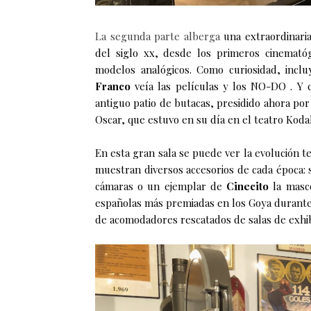
La segunda parte alberga
una extraordinaria
del siglo xx, desde los primeros cinemató
modelos
analógicos. Como curiosidad,
inclu
Franco
veía las películas y los NO-DO
.
Y
antiguo
patio de butacas,
presidido ahora po
Oscar, que estuvo en su día en el teatro Kod
En esta gran sala
se puede ver la evolución te
muestran
diversos accesorios de cada época: 
cámaras o un ejemplar de
Cinecito
la masc
españolas más premiadas
en los Goya
durant
de acomodadores
rescatados de salas de exhi