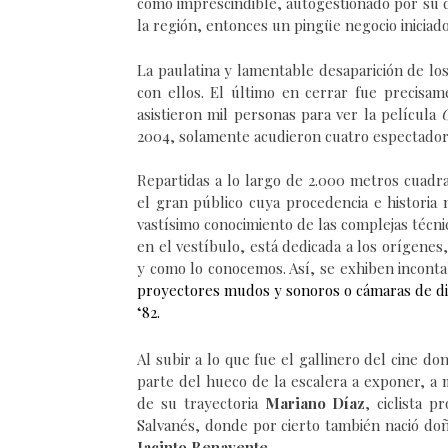
como imprescindible, autogestionado por su
la región, entonces un pingüe negocio iniciad
La paulatina y lamentable desaparición de l
con ellos. El último en cerrar fue precisam
asistieron mil personas para ver la película
2004, solamente acudieron cuatro espectado
Repartid
a
s a lo largo de 2.000 metros cuadr
el gran público
cuya procedencia e historia
vastísimo conocimiento de la
s
compleja
s
técni
en el vestíbulo, está dedicada a los orígenes
y como lo conocemos. Así, se exhiben incont
proyectores mudos y sonoros
o
cámaras
de d
‘82
.
Al subir a l
o que fue el
gallinero
del cine do
parte del hueco de la escalera a exponer,
a 
de su trayectoria
Mariano Díaz
,
ciclista p
Salvanés, donde por cierto también nació do
Jacinto Benavente
.