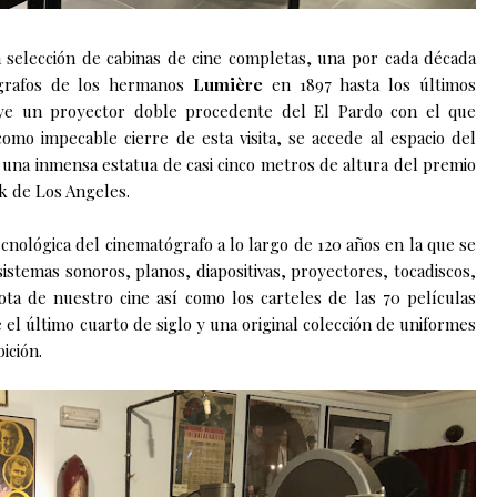
 selección de
cabinas de cine
completas,
una
por
cada década
grafos de los
h
ermanos
Lumière
en 1897
hasta los últimos
ye un proyector doble procedente del El Pardo con el que
como impecable cierre
de esta
visita,
se accede
a
l espacio del
r
una inmensa estatua de casi cinco metros de altura del premio
ak de Los Angeles.
cnológica del cinematógrafo a lo largo de 120 años en la
que
se
sistemas sonoros, planos, diapositivas, proyectores, tocadiscos,
ota de nuestro cine
así como los
carteles
de las 70 películas
e
el
último
cuarto de siglo
y
una original colección de
uniformes
bición
.