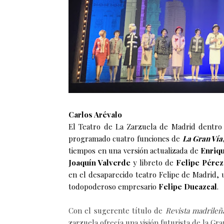
Carlos Arévalo
El Teatro de La Zarzuela de Madrid dentr
programado cuatro funciones de
La Gran Vía
tiempos en una versión actualizada de
Enriqu
Joaquín Valverde
y libreto de
Felipe Pérez
en el desaparecido teatro Felipe de Madrid, 
todopoderoso empresario
Felipe Ducazcal
.
Con el sugerente título de
Revista madrileña
zarzuela ofrecía una visión futurista de la G