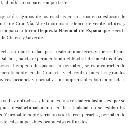
l, al público no parece importarle.
taje sitúa algunos de los cuadros en una moderna estación de
n la de Gran Vía.
Al extraordinario elenco de veinte actores y
o acompaña la
Joven Orquesta Nacional de España
que
ejecuta
 de Chueca y Valverde.
echa su oportunidad para realizar una feroz y merecidísima
 y sibilina, ha ido experimentando el Madrid de nuestros días -
racias al empeño de quienes lo permiten, se está convirtiendo
concretamente en la Gran Vía y el centro pues las grandes
as restricciones y normativas incomprensibles han empujado a
e
«n
o hay entradas
»
y l
o que es u
na verdadera lástima es que se
pues desafortunadamente en la actualidad no se estilan las
s. Y probablemente sería un acierto recuperarlas, permitiendo
 de estas impecables propuestas culturales.