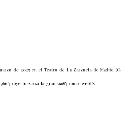
marzo de 2025
en el
Teatro de La Zarzuela
de Madrid (C/
o/7/966/proyecto-zarza-la-gran-via&promo=webTZ