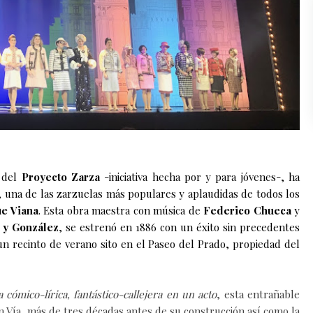
o del
Proyecto Zarza
-iniciativa hecha por y para jóvenes-, ha
, una de las zarzuelas más populares y aplaudidas de todos los
e Viana
. Esta obra maestra con música de
Federico Chueca
y
 y González
, se estrenó
en 1886 con un éxito sin precedentes
un recinto de verano sito en el Paseo del Prado, propiedad del
 cómico-lírica, fantástico-callejera en un acto
, esta entrañable
ran Vía, más de tres décadas antes de su construcción así como
la