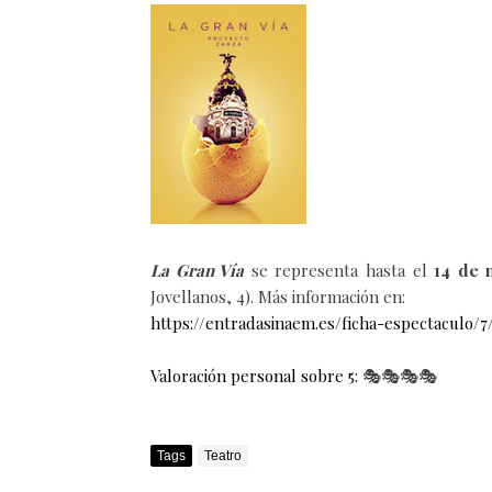
La Gran Vía
se representa hasta el
14 de 
Jovellanos, 4). Más información en:
https://entradasinaem.es/ficha-espectacul
Valoración personal sobre 5:
🎭
🎭
🎭
🎭
Tags
Teatro