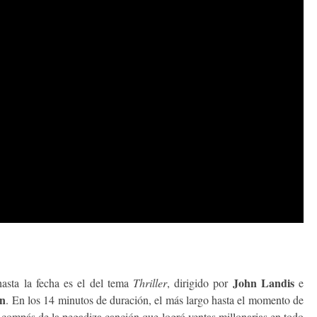
John Landis
hasta la fecha es el del tema
Thriller
, dirigido por
e
on
. En los 14 minutos de duración, el más largo hasta el momento de
 compás de la pegadiza canción que logró ventas millonarias en todo